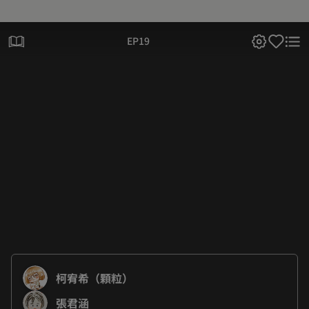
EP19
柯宥希（顆粒）
張君涵