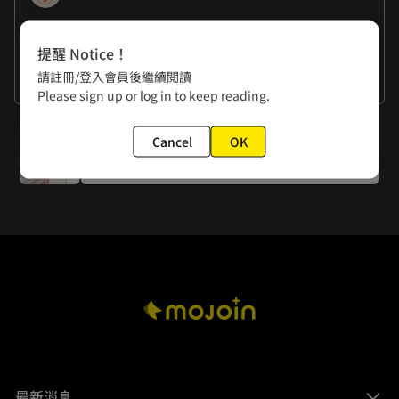
作者的話
提醒 Notice！
宥希：「結局倒數了！！！好開心又好興奮啊啊啊啊啊！」
請註冊/登入會員後繼續閱讀
君涵：「也許一開始的動機不對，加上一堆陰錯陽差的選擇累
看更多
Please sign up or log in to keep reading.
積起來就走上了這條路，但相信晨新很努力地用她的方式去彌
補和贖罪了。謝謝各位讀者大大們陪我們走到這裡，還剩下最
下一話
後一話，好期待唷。」
Cancel
OK
EP20（第一季完）
最新消息