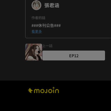
張君涵
作者的話
###休刊公告###
看更多
祝大家萬聖節快樂！
啟鳴跟晨新的萬聖節打扮超可愛～
上一話
在此請大家稍等片刻
下次更新是11/12（三)
EP12
再請大家回來看喔！