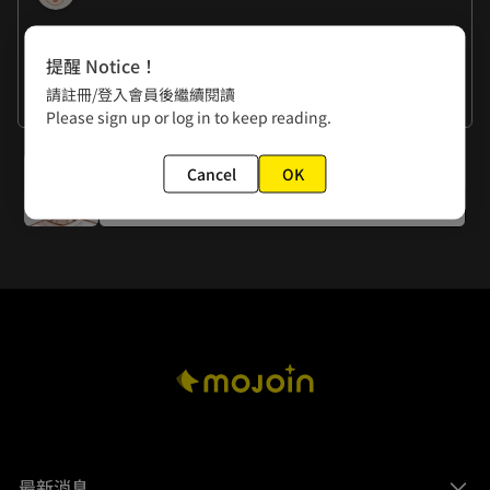
作者的話
提醒 Notice！
宥希：「畫完這回，我要萬分感謝編劇大大沒有設定啟鳴平常
請註冊/登入會員後繼續閱讀
穿著是龐克風（雙手合十」
君涵：「啊，就，漫畫家一開始在設計人物的時候，畫得很好
看更多
Please sign up or log in to keep reading.
看咩⋯⋯（雙手一攤」
下一話
Cancel
OK
綠綠與可頌的宮位小劇場SP9
最新消息