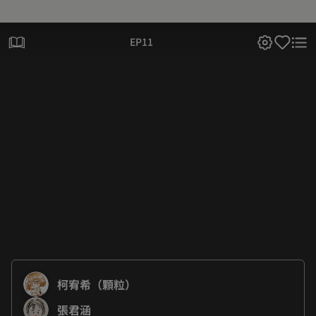
EP11
柯宥希（顆粒）
張君涵