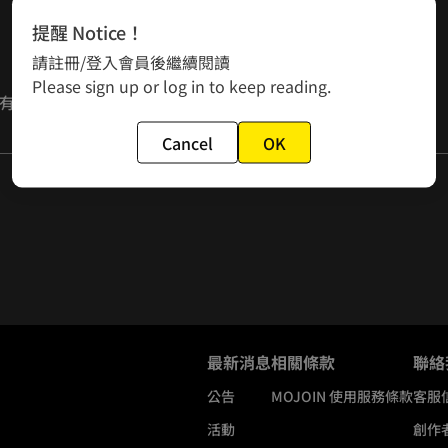
提醒 Notice！
請註冊/登入會員後繼續閱讀
Please sign up or log in to keep reading.
有雜事要先處理，好忙好忙～～』
漫畫家也很辛苦，編輯也很辛苦，你懂嗎嗚嗚嗚嗚嗚嗚（三個人
Cancel
OK
最新消息
相關條款
聯絡
公告
MOJOIN
使用服務條款
客服
活動
創作