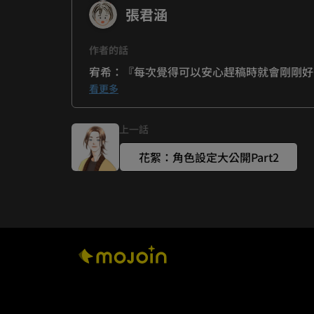
張君涵
作者的話
宥希：『每次覺得可以安心趕稿時就會剛剛好
君涵：『我：啟鳴啊啟鳴～不只編劇很辛苦，
看更多
啟鳴：『……？』
上一話
花絮：角色設定大公開Part2