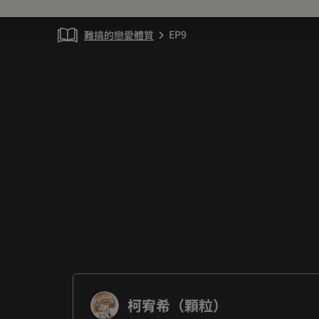
EP9
難搞的戀愛體質
chevron_right
柯宥希（顆粒）