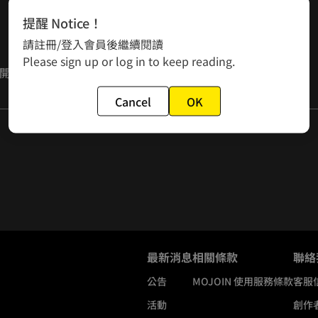
提醒 Notice！
請註冊/登入會員後繼續閱讀
Please sign up or log in to keep reading.
開始做飲控了，自煮健康餐又要好吃真的好麻煩啊～』
，而且要很累很累才能把肚子練那麼硬，所以幹嘛要讓自己那麼
Cancel
OK
最新消息
相關條款
聯絡
公告
MOJOIN
使用服務條款
客服
活動
創作