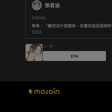
張君涵
作者的話
宥希：『雖然沒什麼關係，但畫完這回我剛好
君涵：『我也贊成肚子軟軟的躺起來最舒服了
看更多
上一話
EP4