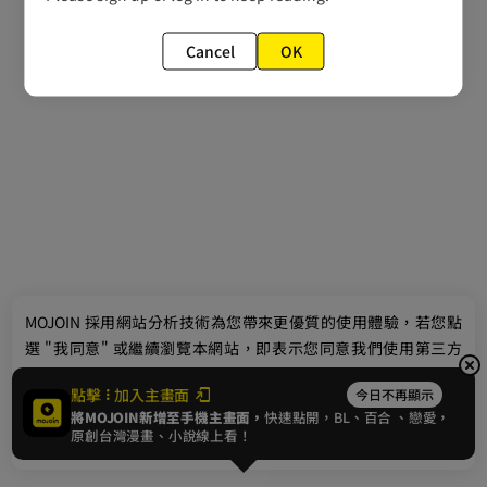
Cancel
OK
最新消息
相關條款
MOJOIN
採用網站分析技術為您帶來更優質的使用體驗，若您點
聯絡我們
選 "我同意" 或繼續瀏覽本網站，即表示您同意我們使用第三方
Cookie，欲瞭解更多資訊請見
隱私權政策
。
點擊
加入主畫面
今日不再顯示
將MOJOIN新增至手機主畫面，
快速點開，BL、
百合
、戀愛，
我同意
原創台灣漫畫、小說線上看！
© 2024 gamania Digital Entertainment Co., Ltd.