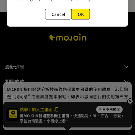
Cancel
OK
最新消息
相關條款
MOJOIN
採用網站分析技術為您帶來更優質的使用體驗，若您點
聯絡我們
選 "我同意" 或繼續瀏覽本網站，即表示您同意我們使用第三方
Cookie，欲瞭解更多資訊請見
隱私權政策
。
點擊
加入主畫面
今日不再顯示
將MOJOIN新增至手機主畫面，
快速點開，BL、
百合
、戀愛，
我同意
原創台灣漫畫、小說線上看！
© 2024 gamania Digital Entertainment Co., Ltd.