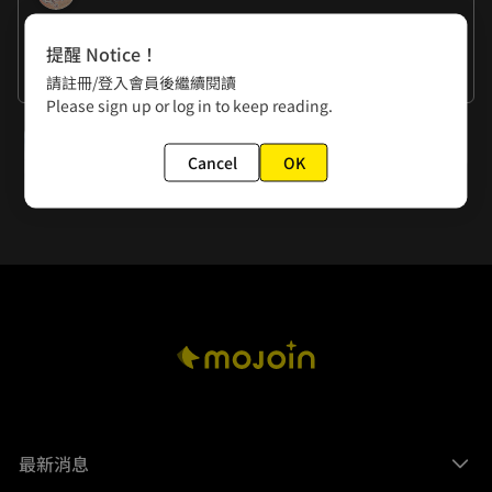
作者的話
提醒 Notice！
左＆虎：祝大家新年快樂～下禮拜還有後續喔！
請註冊/登入會員後繼續閱讀
Please sign up or log in to keep reading.
下一話
Cancel
OK
再見電影院IV
最新消息