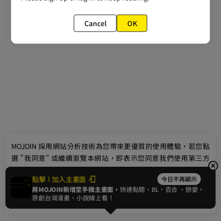
Cancel
OK
最新消息
相關條款
MOJOIN
採用網站分析技術為您帶來更優質的使用體驗，若您點
聯絡我們
選 "我同意" 或繼續瀏覽本網站，即表示您同意我們使用第三方
Cookie，欲瞭解更多資訊請見
隱私權政策
。
點擊
加入主畫面
今日不再顯示
將MOJOIN新增至手機主畫面，
快速點開，BL、
百合
、戀愛，
我同意
原創台灣漫畫、小說線上看！
© 2024 gamania Digital Entertainment Co., Ltd.