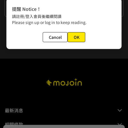
作者的話
提醒 Notice！
狐狐第一次當下面，實在太恥辱了（興奮）
請註冊/登入會員後繼續閱讀
Please sign up or log in to keep reading.
下一話
第十九話 沙灘奔跑二人組
Cancel
OK
最新消息
相關條款