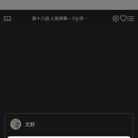
第十八話 人氣網黃— F@深夜
直播開始！！
尤野