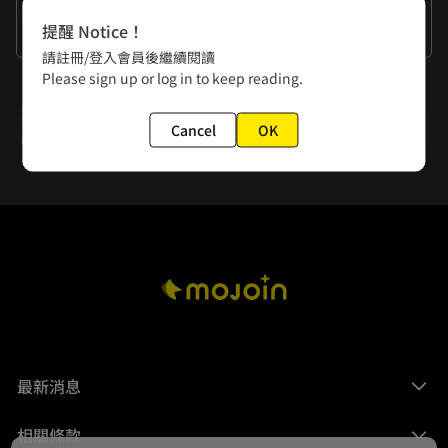
作者的話
提醒 Notice！
怎麼！又回到野外(現代)了！
請註冊/登入會員後繼續閱讀
Please sign up or log in to keep reading.
下一話
第十五話 《邪神的祭品》：豐生島上的貓神與外來的新郎
Cancel
OK
最新消息
相關條款