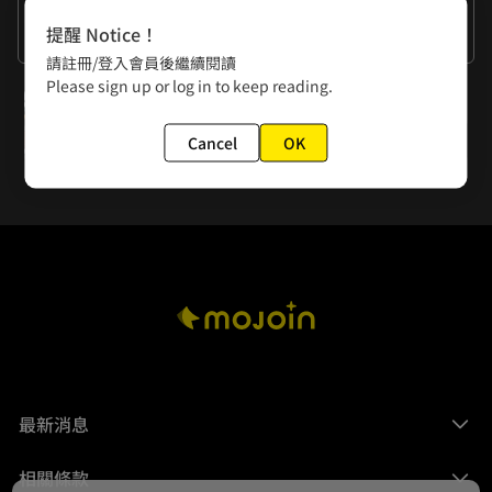
作者的話
提醒 Notice！
謝謝大家的閱讀
請註冊/登入會員後繼續閱讀
Please sign up or log in to keep reading.
下一話
第51話【鋒芒】宗族遴選的勝者
Cancel
OK
最新消息
相關條款