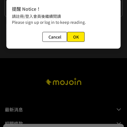
作者的話
提醒 Notice！
謝謝大家的閱讀
請註冊/登入會員後繼續閱讀
Please sign up or log in to keep reading.
下一話
第30話【重生】新生
Cancel
OK
最新消息
相關條款