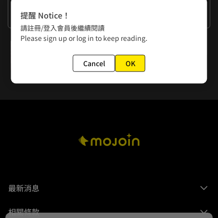
作者的話
提醒 Notice！
謝謝大家的閱讀
請註冊/登入會員後繼續閱讀
Please sign up or log in to keep reading.
下一話
第29話【重生】天龍團募集
Cancel
OK
最新消息
相關條款