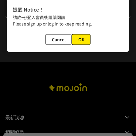
作者的話
提醒 Notice！
謝謝大家的閱讀
請註冊/登入會員後繼續閱讀
Please sign up or log in to keep reading.
下一話
第27話【重生】密室
Cancel
OK
最新消息
相關條款