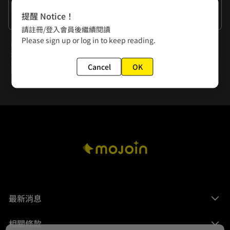
作者的話
提醒 Notice！
謝謝大家的閱讀
請註冊/登入會員後繼續閱讀
Please sign up or log in to keep reading.
下一話
第11話【脫逃】石浩光...！
Cancel
OK
最新消息
相關條款