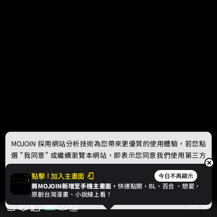
MOJOIN
採用網站分析技術為您帶來更優質的使用體驗，若您點
選 "我同意" 或繼續瀏覽本網站，即表示您同意我們使用第三方
Cookie，欲瞭解更多資訊請見
隱私權政策
。
點擊
加入主畫面
今日不再顯示
將MOJOIN新增至手機主畫面，
快速點開，BL、
百合
、戀愛，
我同意
原創台灣漫畫、小說線上看！
65