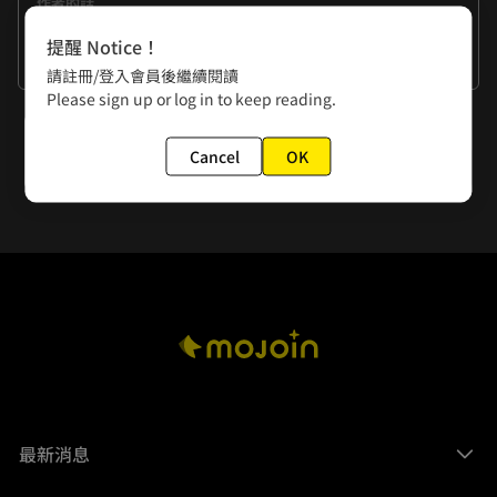
作者的話
感謝大家的閱讀~也感謝編輯跟助手朋友連載期間提供的建議
提醒 Notice！
與精神支持(?)
這不是一個有完美結局的故事，也有為了神祕感而保留下來的
看更多
請註冊/登入會員後繼續閱讀
伏筆，作為第一次商業連載有許多不足之處也感謝大家的包
希望未來還有機會在其他漫畫中與大家相見~
Please sign up or log in to keep reading.
容。
下一話
Cancel
OK
後記
最新消息