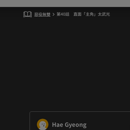
第40話 直面「主角」太武光
惡役無雙
chevron_right
Hae Gyeong