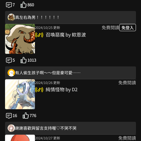
7
860
他佔有慾也是很強椰
真左右為男！！！！！！
免費閱讀
免登入
2024/10/25 更新
怎麼可以這麼好看
召喚惡魔 by 欸恩波
不獸控制的點進老師主頁了
鐵哲同學好可愛♥️♥️♥️
然後他們就嗚呼了
5
1013
怎麼每篇都讓人想敲碗後續啊阿啊啊
有人偷生孩子啊～～但是豪可愛……
免費閱讀
2024/10/26 更新
結局我是沒猜到的！太雄了吧這幾隻汪汪
純情怪物 by D2
小老鼠點火太可愛了天啊、、、
真左右為男！！！！！！
沒想到是感人的故事💗
16
776
比惡魔更像惡魔www
謝謝喜歡與留言支持喔♡不哭不哭
免費閱讀
2024/10/27 更新