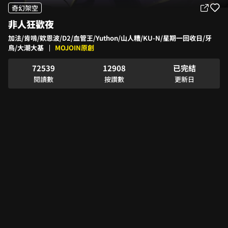
1
3
3
2
奇幻架空
2
0
4
4
3
非人狂歡夜
3
1
5
5
4
4
2
0
6
6
5
加法/肯啃/欸恩波/D2/血管王/Yuthon/山人糟/KU-N/星期一回收日/牙
5
0
3
1
7
0
7
6
鳥/大潮大基
MOJOIN原創
6
1
4
2
8
0
1
8
7
7
2
5
3
9
1
2
9
0
8
已完結
8
3
6
4
2
3
1
9
閱讀數
按讚數
更新日
9
4
7
5
3
4
2
5
8
6
4
5
3
6
9
7
5
6
4
7
8
6
7
5
8
9
7
8
6
9
8
9
7
9
8
9