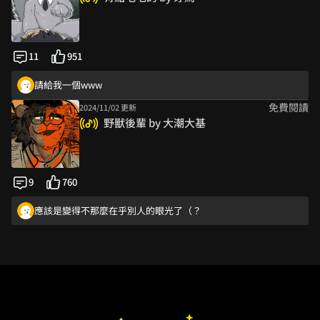
太甜了…
好可愛溫馨的故事！
11
951
嗚啦！色彩好可愛！是俏皮的萬聖節好喜歡🎃👻🧡
請給我一個www
免費閱讀
2024/11/02 更新
溫馨可愛的作品👍
野獸後輩 by 大潮大基
Boys
好可愛，是蛇蛇好特別
絨絨人什麼的也可愛了💕🎃
9
760
成為獸控的過程（#
應該是變得不那麼在乎別人的眼光了（？
畫風一看就知道是誰ww
服務生被邀請臉紅，笑出來XDDD
請給我一個www
老師的圖超美~~