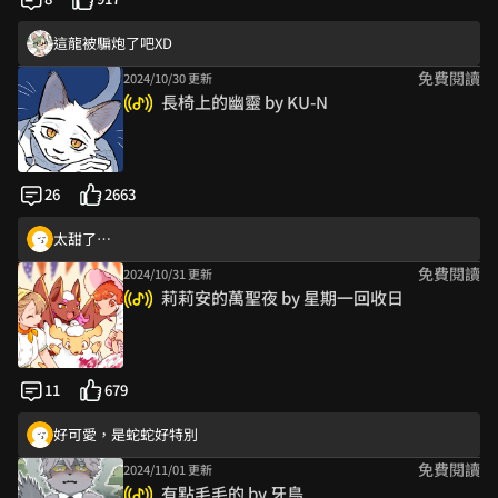
笑死救命要素過多，看到only場跟攤位號碼，覺得模擬人類辦場次模
這龍被騙炮了吧XD
免費閱讀
2024/10/30 更新
這個變身實在是意想不到 :D
長椅上的幽靈 by KU-N
留言：這幻想文吧
UwU
作者的國文課是不是都在妄想🤣🤣
26
2663
好喜歡哭哭小龍喔
太甜了…
免費閱讀
2024/10/31 更新
葉公 你也有地方變成草蛇了
莉莉安的萬聖夜 by 星期一回收日
偷交男朋友！（邪惡）
這龍被騙炮了吧XD
甜甜的~
11
679
香死了
好可愛，是蛇蛇好特別
免費閱讀
2024/11/01 更新
學長：果然還是偷談戀愛了吧！
有點毛毛的 by 牙鳥
聖誕特企!