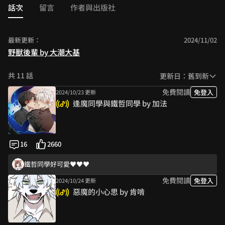
話次
留言
作者與出版社
最新更新：
2024/11/02
野獸後輩 by 大潮大基
共 11 話
更新日：舊到新
免費閱讀
免登入
2024/10/23 更新
逢魔同學與鐵哲同學 by 加法
16
2660
鐵哲同學好可愛♥️♥️♥️
免費閱讀
免登入
2024/10/24 更新
惡魔的小心思 by 肯啃
很會做春夢是個好孩子（？）而且能同時並存就代表什麼玩法都可以
交換身份跟觸手...香爛！！好喜歡他們！謝謝作者！！