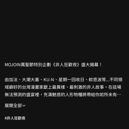
MOJOIN萬聖節特別企劃《非人狂歡夜》盛大揭幕！
由加法、大潮大基、KU-N、星期一回收日、欸恩波等...不同領
域癖好的台灣漫畫家獻上最異樣、最刺激的非人故事。在這場
無法預測的盛宴裡，充滿魅惑的人形物種將帶給你前所未有的
驚喜與快感！
展開全部
歡迎進入《非人狂歡夜》，一場屬於非人類們與你的異界盛
#非人狂歡夜
宴！