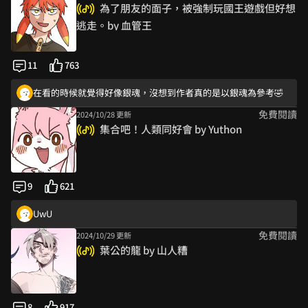
我跟惡魔的孩子🤣🤣🤣🤣 生命會結束但愛會延續🥺
為了朋友的面子，被強制玩國王遊戲但好想
嗚嗚嗚怪物感到溫暖♡你是第二個對我好的人類
逃走。by 血管王
有人偷生孩子啊～～但是豪可愛……
貪婪的人性啊﹐謝謝一針見血的評論
11
763
也超純情的啊♡謝謝留言
在看的時候就覺得好像銀魂，沒想到作者真的是以銀魂為參考🤣
免費閱讀
2024/10/28 更新
也超純情的啊♡謝謝留言
集合吧！人類同好會 by Yuthon
超好笑欸 XDDDD 我也想跟花苞一樣躲避技能滿點 :D
謝謝喜歡與留言支持喔♡不哭不哭
好⋯⋯好可憐⋯⋯以為有色色，但我只感受到恐懼🤣社恐害怕！！
9
621
好尬好笑時突然來洋蔥錯不及防😂
UwU
免費閱讀
2024/10/29 更新
我已經開始替他們尷尬了（）（放過我吧）
葉公的龍 by 山人糟
人類only要素太多
在看的時候就覺得好像銀魂，沒想到作者真的是以銀魂為參考🤣
您現在可以變回去了
8
917