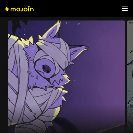
0
0
1
1
0
0
2
2
1