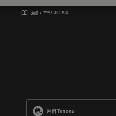
吉光片羽｜冬夏
瀲師
chevron_right
艸肅Tsaosu