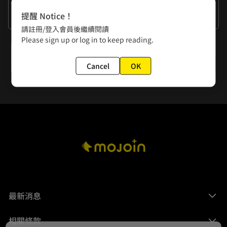
作者的話
提醒 Notice！
謝謝大家的閱讀。
請註冊/登入會員後繼續閱讀
Please sign up or log in to keep reading.
下一話
第十七話
Cancel
OK
最新消息
相關條款