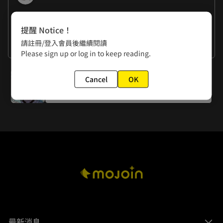
作者的話
提醒 Notice！
笠原うどり：極深淵降臨！又又又爆炸啦！
請註冊/登入會員後繼續閱讀
月亮熊：異於常魚的闆闆 
看更多
Please sign up or log in to keep reading.
下一話
Cancel
OK
Episode 10
最新消息