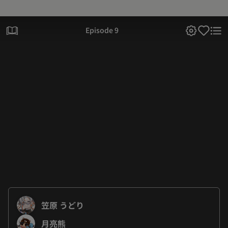
Episode 9
笠原 うどり
月亮熊