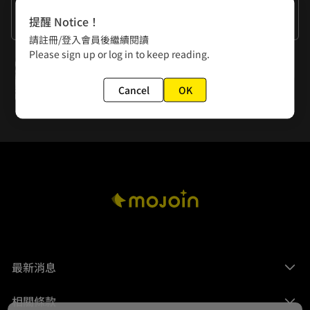
作者的話
提醒 Notice！
放開那傢伙讓我來！
請註冊/登入會員後繼續閱讀
Please sign up or log in to keep reading.
下一話
第6話 怪物
Cancel
OK
最新消息
相關條款