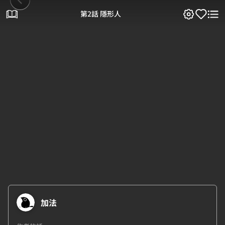
第2話 隱形人
加法