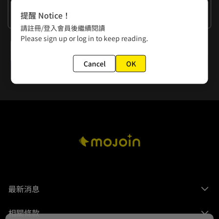
作者的話
提醒 Notice！
謝謝大家的閱讀。
請註冊/登入會員後繼續閱讀
Please sign up or log in to keep reading.
下一話
第19話 夢想誠可貴
Cancel
OK
最新消息
相關條款