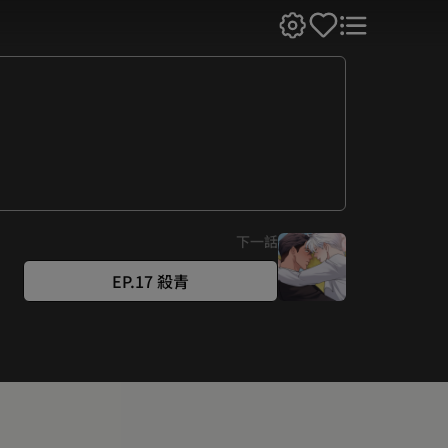
下一話
EP.17 殺青