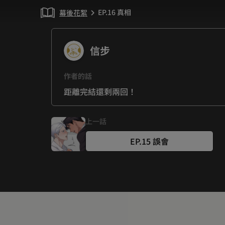
EP.16 真相
幕後花絮
chevron_right
信步
作者的話
距離完結還剩兩回！
上一話
EP.15 誤會