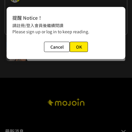
作者的話
提醒 Notice！
丁可：八月到了⋯大家有出去玩嗎⋯我最後哪裡沒有去喔⋯。 
請註冊/登入會員後繼續閱讀
看更多
Please sign up or log in to keep reading.
下一話
Cancel
OK
第三十四話 繼續追捕目標吧
最新消息