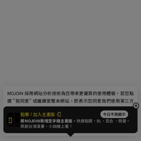
MOJOIN
採用網站分析技術為您帶來更優質的使用體驗，若您點
選 "我同意" 或繼續瀏覽本網站，即表示您同意我們使用第三方
Cookie，欲瞭解更多資訊請見
隱私權政策
。
點擊
加入主畫面
今日不再顯示
將MOJOIN新增至手機主畫面，
快速點開，BL、
百合
、戀愛，
我同意
原創台灣漫畫、小說線上看！