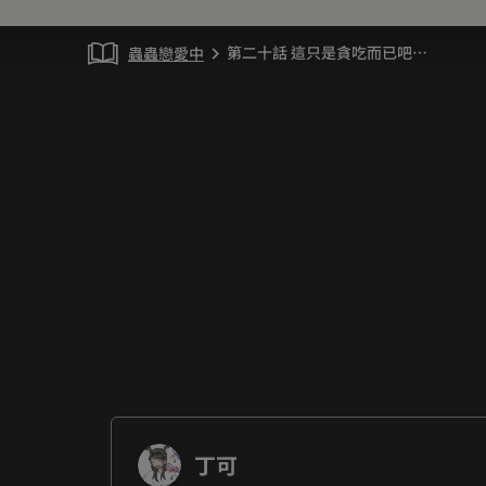
第二十話 這只是貪吃而已吧…
蟲蟲戀愛中
chevron_right
丁可