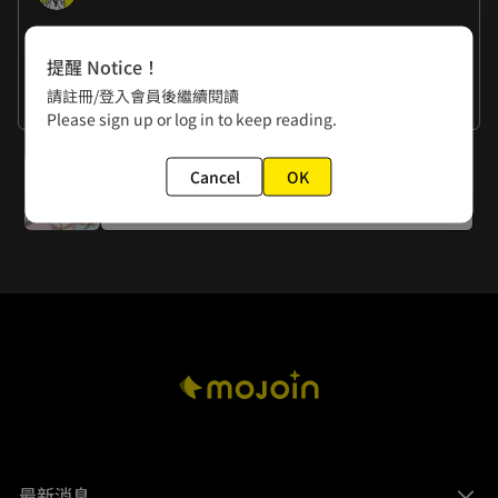
作者的話
提醒 Notice！
丁可：我還沒去拔智齒。太可怕了。

請註冊/登入會員後繼續閱讀
黃色書刊：我也是。
看更多
Please sign up or log in to keep reading.
下一話
Cancel
OK
第八話 好像哪裡怪怪的
最新消息