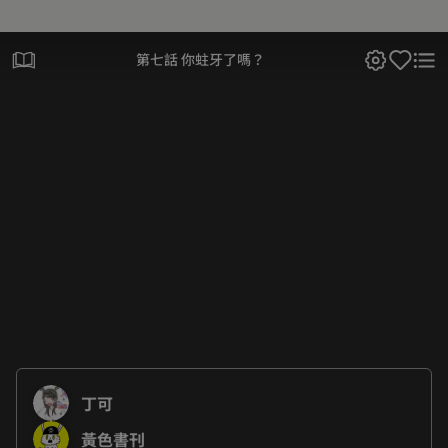
第七話 你蛀牙了嗎？
丁可
黃色書刊