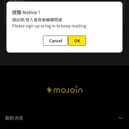
作者的話
覺得很酷的反派角色終於出現了！造型概念來自於每座廟口都
提醒 Notice！
會坐著的石獅子！希望大家會喜歡\(•ㅂ•)/♥
看更多
請註冊/登入會員後繼續閱讀
Please sign up or log in to keep reading.
下一話
Cancel
OK
第32話 蓮花(2)
最新消息