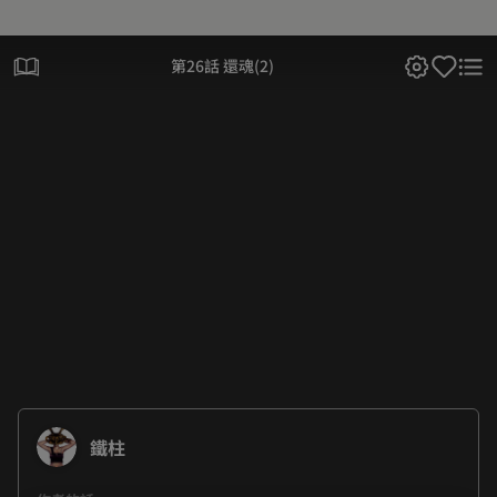
第26話 還魂(2)
鐵柱