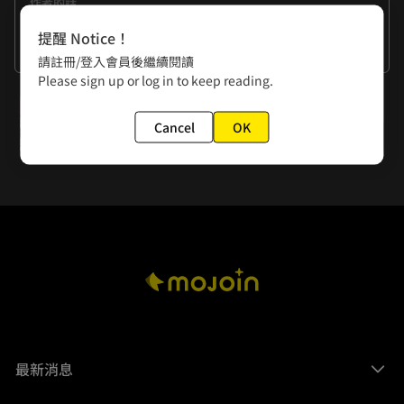
作者的話
人是一種很奇怪的動物，等到失去了才會想要追回。例如：自
提醒 Notice！
由，又例如：曾經跟某人有過的約定…☆ヾ(*´・∀・)ﾉヾ(・
看更多
請註冊/登入會員後繼續閱讀
∀・`*)ﾉ☆	人是一種很奇怪的動物，等到失去了才會想要追
Please sign up or log in to keep reading.
回。例如：自由，又例如：曾經跟某人有過的約定…☆ヾ(*
下一話
´・∀・)ﾉヾ(・∀・`*)ﾉ☆
Cancel
OK
第27話 還魂(3)
最新消息