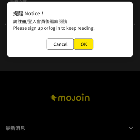
作者的話
在設定太子的武器時，就決定將五寶設定成有神靈在其中。這
提醒 Notice！
樣在戰鬥狀態下可以有很多發揮空間。這次鐵輝在菜市場和蔭
看更多
請註冊/登入會員後繼續閱讀
屍有精彩的地面和空中纏鬥！請大家好好地欣賞~
Please sign up or log in to keep reading.
下一話
Cancel
OK
第14話 墮落天使(10)
最新消息