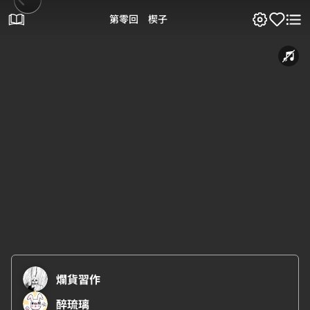
第零回 楔子
爛貨習作
醉琉璃