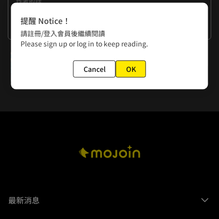
作者的話
感謝桂老師的熱情祝福。

提醒 Notice！
現在站上還有在舉行【MOJOIN開站慶，全站收藏抽iPad典藏
看更多
請註冊/登入會員後繼續閱讀
版】活動，快來參加喲！https://mojoin.tw/TCjNQ
Please sign up or log in to keep reading.
下一話
Cancel
OK
來自【茜cian】的賀圖
最新消息