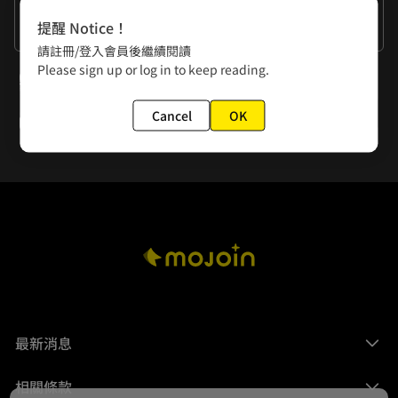
作者的話
提醒 Notice！
你會選好老闆還是五千萬？
請註冊/登入會員後繼續閱讀
Please sign up or log in to keep reading.
下一話
第41話 又失業了
Cancel
OK
最新消息
相關條款