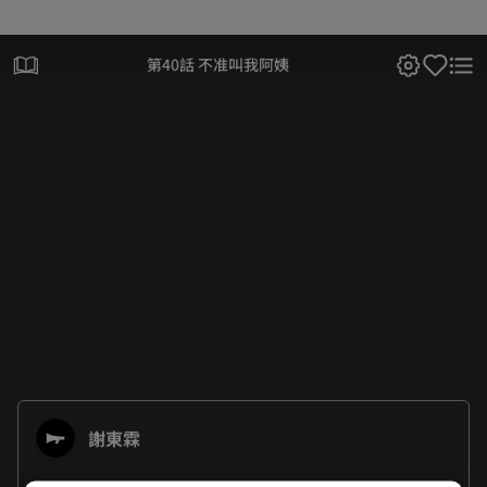
第40話 不准叫我阿姨
謝東霖