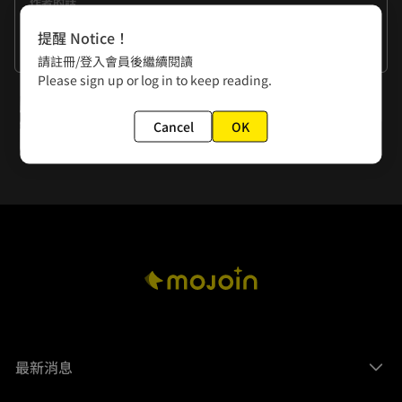
作者的話
餓了......
提醒 Notice！
--------
看更多
請註冊/登入會員後繼續閱讀
編輯：
Please sign up or log in to keep reading.
《妖怪五星好評》第二季即將進入最終篇，將於25/12/3起恢
下一話
復更新，休刊期間也會持續更新未公開設定圖＆插圖！歡迎讀
者們多多光顧，也不要錯過接下來的精彩篇章喔！
Cancel
OK
妖怪設定公開 ① 幽靈船
最新消息