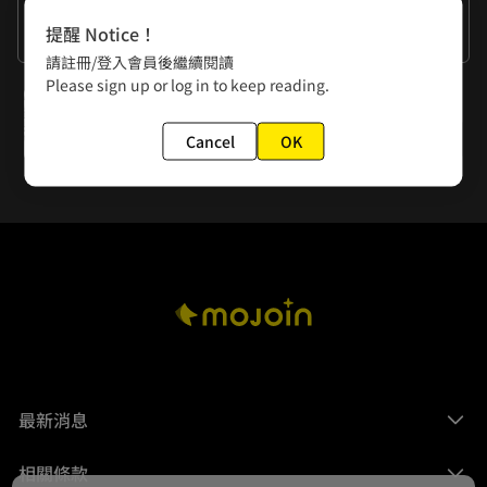
作者的話
提醒 Notice！
留下五星好評吧！對，就是在說你！
請註冊/登入會員後繼續閱讀
Please sign up or log in to keep reading.
下一話
第29話 一星負評！
Cancel
OK
最新消息
相關條款