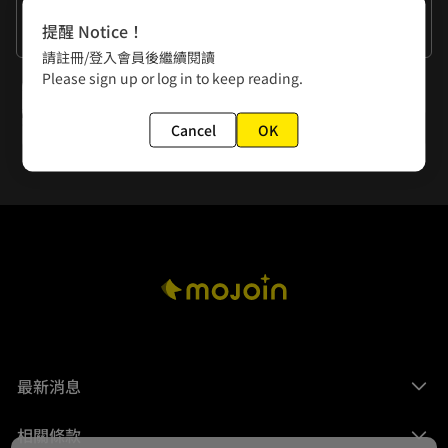
作者的話
提醒 Notice！
有去過的舉手+1
請註冊/登入會員後繼續閱讀
Please sign up or log in to keep reading.
下一話
第16話 這就是鬼市
Cancel
OK
最新消息
相關條款