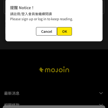
作者的話
提醒 Notice！
那虎姑婆都吃什麼呢？
請註冊/登入會員後繼續閱讀
Please sign up or log in to keep reading.
下一話
第5話 我根本就是瘋了吧
Cancel
OK
最新消息
相關條款