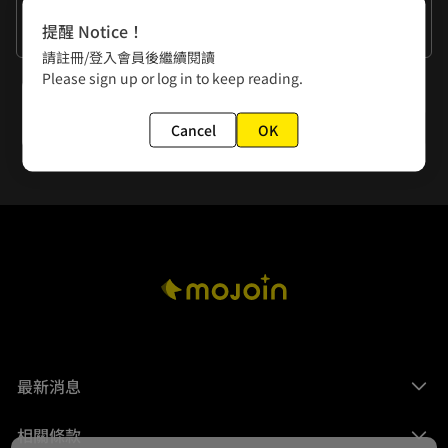
作者的話
提醒 Notice！
有機會想畫畫，大家泡在池子裡的樣子。
請註冊/登入會員後繼續閱讀
Please sign up or log in to keep reading.
下一話
NO.013.6 表演小屋
Cancel
OK
最新消息
相關條款