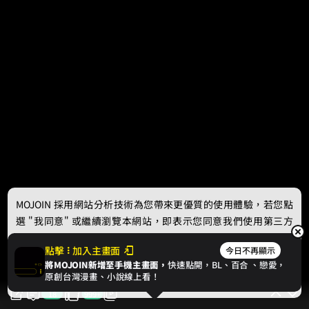
MOJOIN
採用網站分析技術為您帶來更優質的使用體驗，若您點
選 "我同意" 或繼續瀏覽本網站，即表示您同意我們使用第三方
Cookie，欲瞭解更多資訊請見
隱私權政策
。
點擊
加入主畫面
今日不再顯示
將MOJOIN新增至手機主畫面，
快速點開，BL、
百合
、戀愛，
我同意
原創台灣漫畫、小說線上看！
18
999+