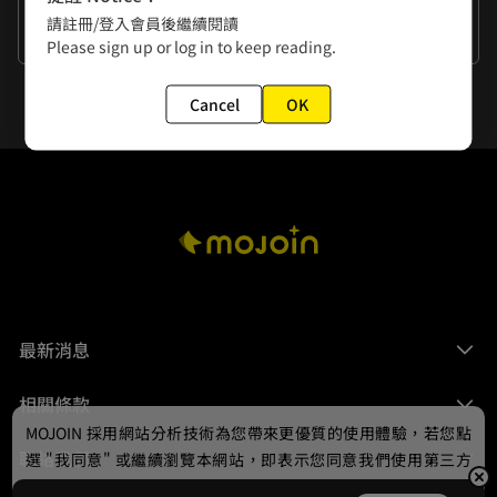
作者的話
請註冊/登入會員後繼續閱讀
謝謝大家的閱讀
Please sign up or log in to keep reading.
Cancel
OK
最新消息
相關條款
MOJOIN
採用網站分析技術為您帶來更優質的使用體驗，若您點
聯絡我們
選 "我同意" 或繼續瀏覽本網站，即表示您同意我們使用第三方
Cookie，欲瞭解更多資訊請見
隱私權政策
。