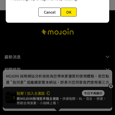
Cancel
OK
最新消息
相關條款
MOJOIN
採用網站分析技術為您帶來更優質的使用體驗，若您點
聯絡我們
選 "我同意" 或繼續瀏覽本網站，即表示您同意我們使用第三方
Cookie，欲瞭解更多資訊請見
隱私權政策
。
點擊
加入主畫面
今日不再顯示
將MOJOIN新增至手機主畫面，
快速點開，BL、
百合
、戀愛，
我同意
原創台灣漫畫、小說線上看！
© 2024 gamania Digital Entertainment Co., Ltd.