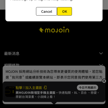
Cancel
OK
最新消息
相關條款
MOJOIN
採用網站分析技術為您帶來更優質的使用體驗，若您點
聯絡我們
選 "我同意" 或繼續瀏覽本網站，即表示您同意我們使用第三方
Cookie，欲瞭解更多資訊請見
隱私權政策
。
點擊
加入主畫面
今日不再顯示
將MOJOIN新增至手機主畫面，
快速點開，BL、
百合
、戀愛，
我同意
原創台灣漫畫、小說線上看！
© 2024 gamania Digital Entertainment Co., Ltd.