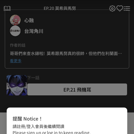
EP.20 莫希與馬努
心融
台灣角川
作者的話
哥哥們來查水錶啦!  莫希跟馬努真的很帥，但他們在利蘭面前
還帥的起來嗎? 馬上就可以知道了XD 
看更多
下一話
EP.21 飛機耳
提醒 Notice！
請註冊/登入會員後繼續閱讀
Please sign up or log in to keep reading.