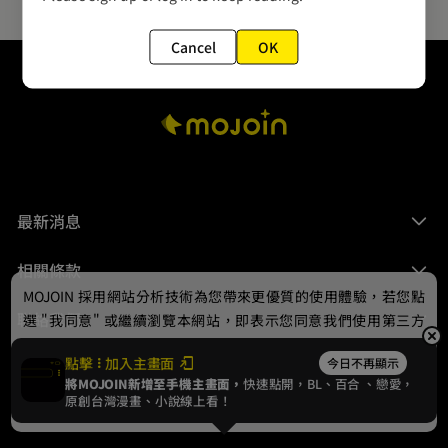
Cancel
OK
最新消息
相關條款
MOJOIN
採用網站分析技術為您帶來更優質的使用體驗，若您點
聯絡我們
選 "我同意" 或繼續瀏覽本網站，即表示您同意我們使用第三方
Cookie，欲瞭解更多資訊請見
隱私權政策
。
點擊
加入主畫面
今日不再顯示
將MOJOIN新增至手機主畫面，
快速點開，BL、
百合
、戀愛，
我同意
原創台灣漫畫、小說線上看！
© 2024 gamania Digital Entertainment Co., Ltd.