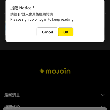
作者的話
提醒 Notice！
轟隆隆隆隆！有這種系統的話考駕照模擬就很方便了！
請註冊/登入會員後繼續閱讀
Please sign up or log in to keep reading.
下一話
有閑x漫畫星 ∥ 跟著RUMI一起奇妙冒險！閱讀即抽限定好禮
Cancel
OK
最新消息
相關條款