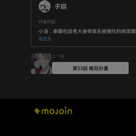
子詡
作者的話
小洛：秦霸在談老大身旁莫名被襯托的純潔開
子詡：小余的手機會不會有一個相簿專門把被
看更多
上一話
第53話 瘋狂計畫