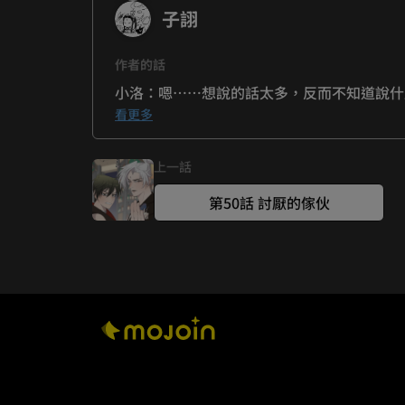
子詡
作者的話
看更多
子詡：本來在思考古老師要什麼性別，討論下
上一話
第50話 討厭的傢伙