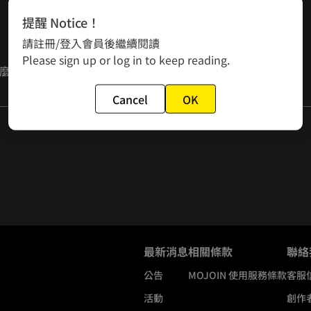
提醒 Notice！
請註冊/登入會員後繼續閱讀
Please sign up or log in to keep reading.
Cancel
OK
來覺得這部作品的男度太高，於是決定來個恐怖天使阿姨好了。
最新消息
相關條款
聯絡
公告
MOJOIN
使用服務條款
客服
活動
創作